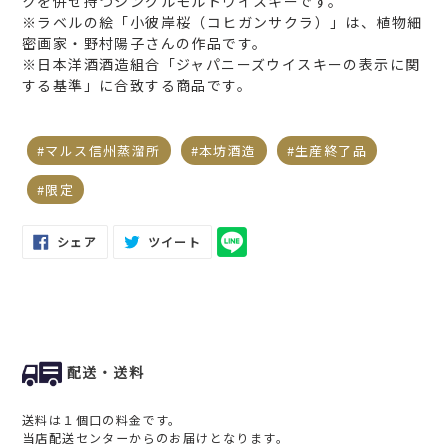
クを併せ持つシングルモルトウイスキーです。
※ラベルの絵「小彼岸桜（コヒガンサクラ）」は、植物細
密画家・野村陽子さんの作品です。
※日本洋酒酒造組合「ジャパニーズウイスキーの表示に関
する基準」に合致する商品です。
マルス信州蒸溜所
本坊酒造
生産終了品
限定
FACEBOOK
TWITTER
シェア
ツイート
で
に
シ
投
ェ
稿
ア
す
す
る
る
配送・送料
送料は１個口の料金です。
当店配送センターからのお届けとなります。