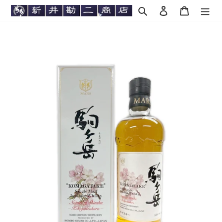
コ
検索
ログイン
カート
ン
テ
ン
ツ
に
ス
キ
ッ
プ
す
る