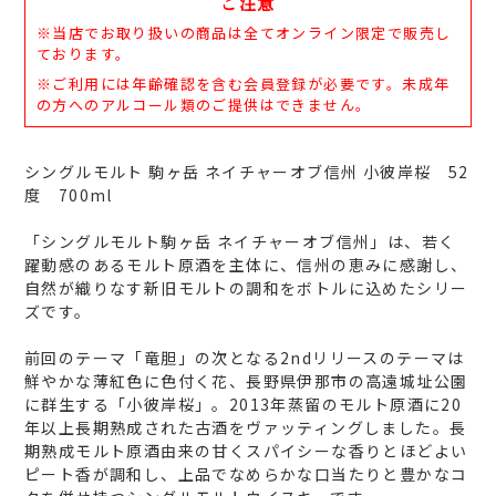
ご注意
ー
ト
※当店でお取り扱いの商品は全てオンライン限定で販売し
に
ております。
商
※ご利用には年齢確認を含む会員登録が必要です。未成年
品
の方へのアルコール類のご提供はできません。
を
追
加
シングルモルト 駒ヶ岳 ネイチャーオブ信州 小彼岸桜 52
す
度 700ml
る
「シングルモルト駒ヶ岳 ネイチャーオブ信州」は、若く
躍動感のあるモルト原酒を主体に、信州の恵みに感謝し、
自然が織りなす新旧モルトの調和をボトルに込めたシリー
ズです。
前回のテーマ「竜胆」の次となる2ndリリースのテーマは
鮮やかな薄紅色に色付く花、長野県伊那市の高遠城址公園
に群生する「小彼岸桜」。2013年蒸留のモルト原酒に20
年以上長期熟成された古酒をヴァッティングしました。長
期熟成モルト原酒由来の甘くスパイシーな香りとほどよい
ピート香が調和し、上品でなめらかな口当たりと豊かなコ