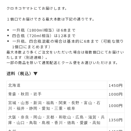
クロネコヤマトにてお届けします。
１個口でお届けできる最大本数は下記の通りです。
一升瓶（1800ml相当）は6本まで
四合瓶（720ml相当）は12本まで
一升瓶、四合瓶混載の場合は基本的に6本まで（可能な限り
1個口にまとめます）
最大本数より多くご注文をいただいた場合は複数個口にてお届けい
たします（別途連絡）。
一部の商品を除いて通常配送とクール便をお選びいただけます。
送料（税込）▼
1450円
北海道
1000円
青森・秋田・岩手
宮城・山形・新潟・福島・関東・長野・富山・石
1000円
川・福井・静岡・愛知・三重・岐阜
大阪・奈良・岡山・京都・和歌山・広島・滋賀・兵
1350円
庫・山口・鳥取・島根・香川・徳島・愛媛・高知