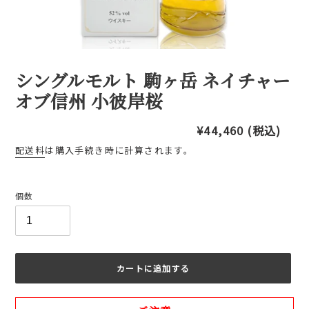
シングルモルト 駒ヶ岳 ネイチャー
オブ信州 小彼岸桜
通
¥44,460
(税込)
常
配送料
は購入手続き時に計算されます。
価
格
個数
カートに追加する
カ