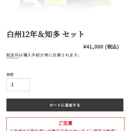
白州12年＆知多 セット
通
¥41,000
(税込)
常
配送料
は購入手続き時に計算されます。
価
格
個数
カートに追加する
カ
ご注意
ー
ト
※当店でお取り扱いの商品は全てオンライン限定で販売し