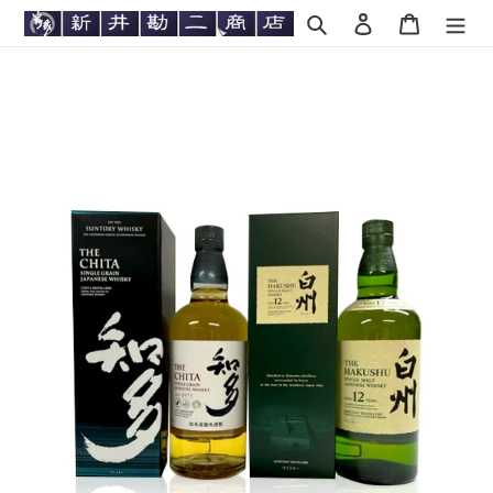
コ
検索
ログイン
カート
ン
テ
ン
ツ
に
ス
キ
ッ
プ
す
る