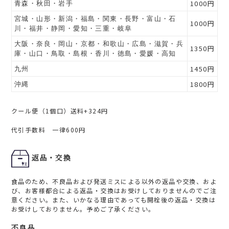
1000円
青森・秋田・岩手
宮城・山形・新潟・福島・関東・長野・富山・石
1000円
川・福井・静岡・愛知・三重・岐阜
大阪・奈良・岡山・京都・和歌山・広島・滋賀・兵
1350円
庫・山口・鳥取・島根・香川・徳島・愛媛・高知
1450円
九州
1800円
沖縄
クール便（1個口）送料+324円
代引手数料 一律600円
返品・交換
食品のため、不良品および発送ミスによる以外の返品や交換、およ
び、お客様都合による返品・交換はお受けしておりませんのでご注
意ください。また、いかなる理由であっても開栓後の返品・交換は
お受けしておりません。予めご了承ください。
不良品