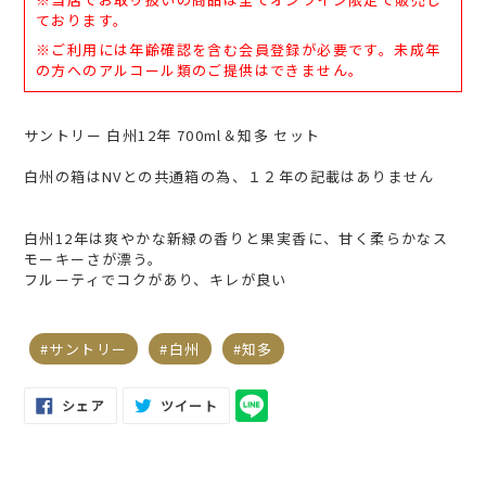
に
ております。
商
※ご利用には年齢確認を含む会員登録が必要です。未成年
品
の方へのアルコール類のご提供はできません。
を
追
加
サントリー 白州12年 700ml＆知多 セット
す
る
白州の箱はNVとの共通箱の為、１２年の記載はありません
白州12年は爽やかな新緑の香りと果実香に、甘く柔らかなス
モーキーさが漂う。
フルーティでコクがあり、キレが良い
サントリー
白州
知多
FACEBOOK
TWITTER
シェア
ツイート
で
に
シ
投
ェ
稿
ア
す
す
る
る