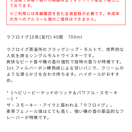
に
ております。
商
※ご利用には年齢確認を含む会員登録が必要です。未成年
品
の方へのアルコール類のご提供はできません。
を
追
加
ラフロイグ10年(並行) 40度 700ml
す
る
ラフロイグ蒸溜所のフラッグシップ・モルトで、世界的な
人気を誇るシングルモルトウイスキーです。
爽快なピート香や磯の香の強烈で独特の香りが特徴です。
1st.フィルバーボン樽熟成による甘いバニラ、クリームの
ような滑らかさを合わせ持ちます。ハイボールがおすす
め。
*《へビリーピーテッドのリッチ＆パワフル・スモーキ
ー》*
ザ・スモーキー・アイラと謳われる「ラフロイグ」。
麦芽フェノール値はとても高く、強い磯の香の薬品的なフ
レーバーが特徴です。