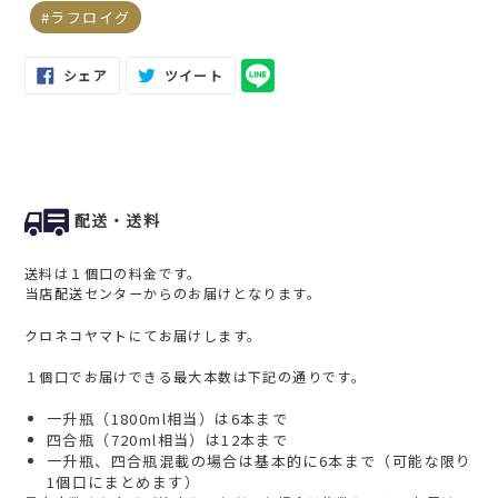
ラフロイグ
FACEBOOK
TWITTER
シェア
ツイート
で
に
シ
投
ェ
稿
ア
す
す
る
る
配送・送料
送料は１個口の料金です。
当店配送センターからのお届けとなります。
クロネコヤマトにてお届けします。
１個口でお届けできる最大本数は下記の通りです。
一升瓶（1800ml相当）は6本まで
四合瓶（720ml相当）は12本まで
一升瓶、四合瓶混載の場合は基本的に6本まで（可能な限り
1個口にまとめます）