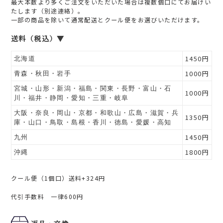
最大本数より多くご注文をいただいた場合は複数個口にてお届けい
たします（別途連絡）。
一部の商品を除いて通常配送とクール便をお選びいただけます。
送料（税込）▼
1450円
北海道
1000円
青森・秋田・岩手
宮城・山形・新潟・福島・関東・長野・富山・石
1000円
川・福井・静岡・愛知・三重・岐阜
大阪・奈良・岡山・京都・和歌山・広島・滋賀・兵
1350円
庫・山口・鳥取・島根・香川・徳島・愛媛・高知
1450円
九州
1800円
沖縄
クール便（1個口）送料+324円
代引手数料 一律600円