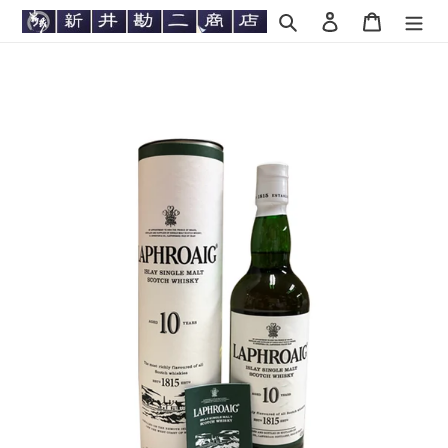
コ
検索
ログイン
カート
ン
テ
ン
ツ
に
ス
キ
ッ
プ
す
る