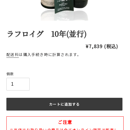
ラフロイグ 10年(並行)
通
¥7,839
(税込)
常
配送料
は購入手続き時に計算されます。
価
格
個数
カートに追加する
カ
ご注意
ー
ト
※当店でお取り扱いの商品は全てオンライン限定で販売し