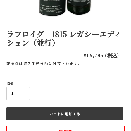
ラフロイグ 1815 レガシーエディ
ション（並行）
通
¥15,795
(税込)
常
配送料
は購入手続き時に計算されます。
価
格
個数
カートに追加する
カ