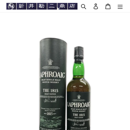
コ
検索
ログイン
カート
ン
テ
ン
ツ
に
ス
キ
ッ
プ
す
る