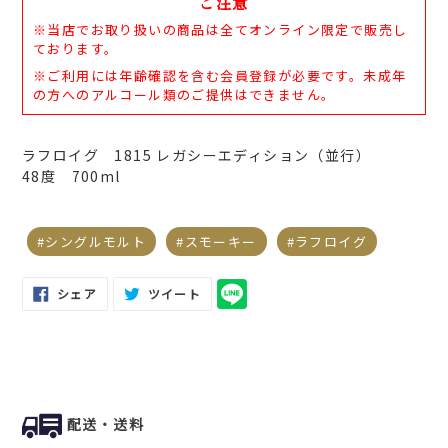
ご注意
ー
ト
※当店でお取り扱いの商品は全てオンライン限定で販売し
に
ております。
商
※ご利用には年齢確認を含む会員登録が必要です。未成年
品
の方へのアルコール類のご提供はできません。
を
追
加
ラフロイグ 1815 レガシーエディション（並行）
す
48度 700ml
る
シングルモルト
スモーキー
ラフロイグ
FACEBOOK
TWITTER
シェア
ツイート
で
に
シ
投
ェ
稿
ア
す
す
る
る
配送・送料