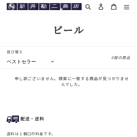
コ
検索
ログイン
カート
ン
テ
ン
コ
ビール
ツ
に
レ
ス
キ
ク
並び替え
ッ
0個の商品
シ
プ
す
ョ
る
申し訳ございません。検索に一致する商品が見つかりませ
ン
んでした。
:
配送・送料
送料は１個口の料金です。