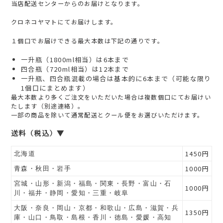
当店配送センターからのお届けとなります。
クロネコヤマトにてお届けします。
１個口でお届けできる最大本数は下記の通りです。
一升瓶（1800ml相当）は6本まで
四合瓶（720ml相当）は12本まで
一升瓶、四合瓶混載の場合は基本的に6本まで（可能な限り
1個口にまとめます）
最大本数より多くご注文をいただいた場合は複数個口にてお届けい
たします（別途連絡）。
一部の商品を除いて通常配送とクール便をお選びいただけます。
送料（税込）▼
1450円
北海道
1000円
青森・秋田・岩手
宮城・山形・新潟・福島・関東・長野・富山・石
1000円
川・福井・静岡・愛知・三重・岐阜
大阪・奈良・岡山・京都・和歌山・広島・滋賀・兵
1350円
庫・山口・鳥取・島根・香川・徳島・愛媛・高知