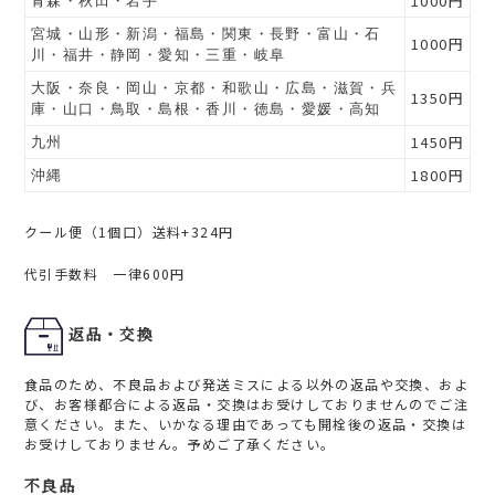
1000円
青森・秋田・岩手
宮城・山形・新潟・福島・関東・長野・富山・石
1000円
川・福井・静岡・愛知・三重・岐阜
大阪・奈良・岡山・京都・和歌山・広島・滋賀・兵
1350円
庫・山口・鳥取・島根・香川・徳島・愛媛・高知
1450円
九州
1800円
沖縄
クール便（1個口）送料+324円
代引手数料 一律600円
返品・交換
食品のため、不良品および発送ミスによる以外の返品や交換、およ
び、お客様都合による返品・交換はお受けしておりませんのでご注
意ください。また、いかなる理由であっても開栓後の返品・交換は
お受けしておりません。予めご了承ください。
不良品