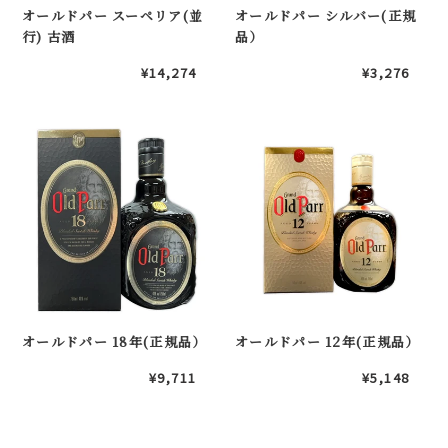
オールドパー スーペリア(並
オールドパー シルバー(正規
ア
(正
行) 古酒
品）
(並
規
行)
品）
通
¥14,274
通
¥3,276
古
常
常
酒
価
価
格
格
オ
オ
ー
ー
ル
ル
ド
ド
パ
パ
ー
ー
18
12
年
年
(正
(正
規
規
オールドパー 18年(正規品）
オールドパー 12年(正規品）
品）
品）
通
¥9,711
通
¥5,148
常
常
価
価
格
格