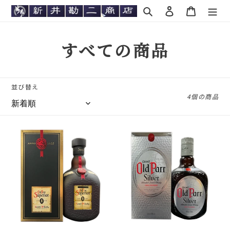
コ
検索
ログイン
カート
ン
テ
ン
コ
すべての商品
ツ
に
レ
ス
キ
ク
並び替え
ッ
4個の商品
シ
プ
す
ョ
る
オ
オ
ン
ー
ー
ル
ル
:
ド
ド
パ
パ
ー
ー
ス
シ
ー
ル
ペ
バ
リ
ー