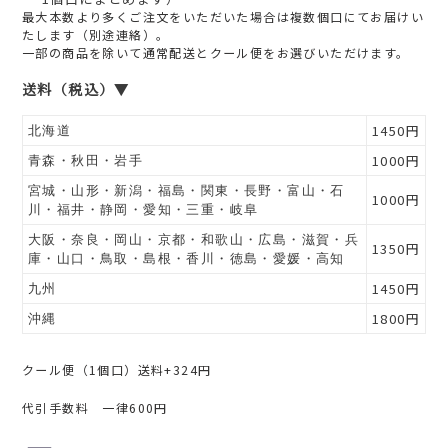
最大本数より多くご注文をいただいた場合は複数個口にてお届けい
たします（別途連絡）。
一部の商品を除いて通常配送とクール便をお選びいただけます。
送料（税込）▼
1450円
北海道
1000円
青森・秋田・岩手
宮城・山形・新潟・福島・関東・長野・富山・石
1000円
川・福井・静岡・愛知・三重・岐阜
大阪・奈良・岡山・京都・和歌山・広島・滋賀・兵
1350円
庫・山口・鳥取・島根・香川・徳島・愛媛・高知
1450円
九州
1800円
沖縄
クール便（1個口）送料+324円
代引手数料 一律600円