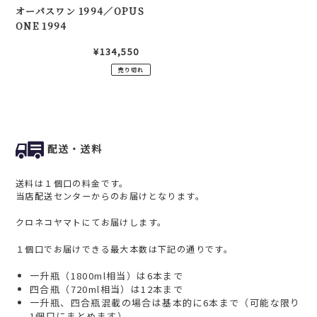
オーパスワン 1994／OPUS
1994
ONE 1994
通
¥134,550
常
売り切れ
価
格
配送・送料
送料は１個口の料金です。
当店配送センターからのお届けとなります。
クロネコヤマトにてお届けします。
１個口でお届けできる最大本数は下記の通りです。
一升瓶（1800ml相当）は6本まで
四合瓶（720ml相当）は12本まで
一升瓶、四合瓶混載の場合は基本的に6本まで（可能な限り
1個口にまとめます）