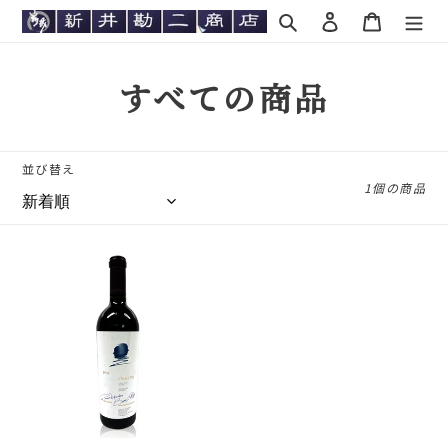
コ
検索
ログイン
カート
ン
テ
ン
コ
すべての商品
ツ
に
レ
ス
キ
ク
並び替え
ッ
1個の商品
シ
プ
す
ョ
る
オ
ン
ー
パ
:
ス
ワ
ン
1994
／
OPUS
ONE