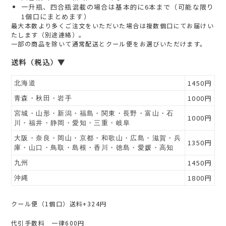
一升瓶、四合瓶混載の場合は基本的に6本まで（可能な限り
1個口にまとめます）
最大本数より多くご注文をいただいた場合は複数個口にてお届けい
たします（別途連絡）。
一部の商品を除いて通常配送とクール便をお選びいただけます。
送料（税込）▼
1450円
北海道
1000円
青森・秋田・岩手
宮城・山形・新潟・福島・関東・長野・富山・石
1000円
川・福井・静岡・愛知・三重・岐阜
大阪・奈良・岡山・京都・和歌山・広島・滋賀・兵
1350円
庫・山口・鳥取・島根・香川・徳島・愛媛・高知
1450円
九州
1800円
沖縄
クール便（1個口）送料+324円
代引手数料 一律600円