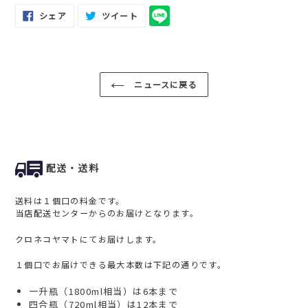
FACEBOOK
TWITTER
シェア
ツイート
で
に
シ
投
ェ
稿
ア
す
す
る
る
ニュースに戻る
配送・送料
送料は１個口の料金です。
当店配送センターからのお届けとなります。
クロネコヤマトにてお届けします。
１個口でお届けできる最大本数は下記の通りです。
一升瓶（1800ml相当）は6本まで
四合瓶（720ml相当）は12本まで