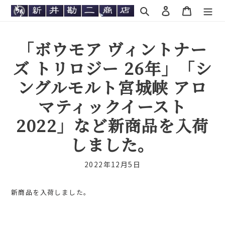
コ
検索
ログイン
カート
ン
テ
ン
「ボウモア ヴィントナー
ツ
に
ズ トリロジー 26年」「シ
ス
キ
ングルモルト宮城峡 アロ
ッ
プ
マティックイースト
す
2022」など新商品を入荷
る
しました。
2022年12月5日
新商品を入荷しました。