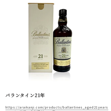
バランタイン21年
https://araikanji.com/products/ballantines_aged21years