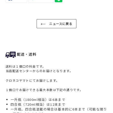
で
に
シ
投
ェ
稿
ア
す
す
る
る
ニュースに戻る
配送・送料
送料は１個口の料金です。
当店配送センターからのお届けとなります。
クロネコヤマトにてお届けします。
１個口でお届けできる最大本数は下記の通りです。
一升瓶（1800ml相当）は6本まで
四合瓶（720ml相当）は12本まで
一升瓶、四合瓶混載の場合は基本的に6本まで（可能な限り