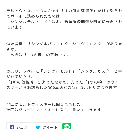
モルト
ウイスキー
のなかでも「１カ所の蒸留所」だけで造られ
てボトルに詰められたものは
「シングルモルト」と呼ばれ、
蒸留所の個性
が明確に表現され
ています。
似た言葉に
「
シングルバレル
」
や
「
シングルカスク
」
がありま
すが、
こちらは「1つの
樽
」の意味です。
つまり、ラベルに
「
シングルモルト
」
「
シングルカスク
」
と書
かれていたら、
「1軒の蒸留所」が造ったなかの、たった「1つの樽」の
ウイ
スキー
から瓶詰めした300本ほどの特別なボトルになります。
今回はモルトウィスキーに関してでした。
次回はグレーンウィスキーに関して書いていきます
FACEBOOK
TWITTER
シェア
ツイート