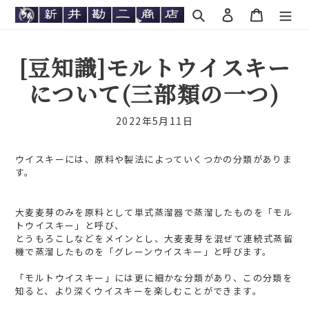
コ
検索
ログイン
カート
ン
テ
ン
[豆知識]モルトウイスキー
ツ
に
について(三部類の一つ)
ス
キ
2022年5月11日
ッ
プ
す
ウイスキーには、原料や製法によっていくつかの分類がありま
る
す。
大麦麦芽のみを原料として単式蒸溜器で蒸溜したものを「モル
トウイスキー」と呼び、
とうもろこしなどをメインとし、大麦麦芽を混ぜて連続式蒸留
機で蒸溜したものを「グレーンウイスキー」と呼びます。
「モルトウイスキー」には更に細かな分類があり
、この分類を
知ると、より深くウイスキーを楽しむことができます。