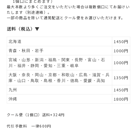
1個口にまとめます）
最大本数より多くご注文をいただいた場合は複数個口にてお届けい
たします（別途連絡）。
一部の商品を除いて通常配送とクール便をお選びいただけます。
送料（税込）▼
1450円
北海道
1000円
青森・秋田・岩手
宮城・山形・新潟・福島・関東・長野・富山・石
1000円
川・福井・静岡・愛知・三重・岐阜
大阪・奈良・岡山・京都・和歌山・広島・滋賀・兵
1350円
庫・山口・鳥取・島根・香川・徳島・愛媛・高知
1450円
九州
1800円
沖縄
クール便（1個口）送料+324円
代引手数料 一律600円